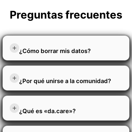
Preguntas frecuentes
¿Cómo borrar mis datos?
Para eliminar tus chats o tu perfil, abre el menú
lateral, haz clic en el icono del engranaje de
¿Por qué unirse a la comunidad?
configuración, selecciona "Controles de datos" y, a
continuación, elige la opción que necesites.
Unirse a la comunidad significa formar parte de un
futuro basado en el cuidado, la confianza y el
¿Qué es «da.care»?
empoderamiento. Te da acceso a herramientas que
protegen lo que importa, aumentan tu visibilidad en
Somos da.care. Creamos productos naturales que