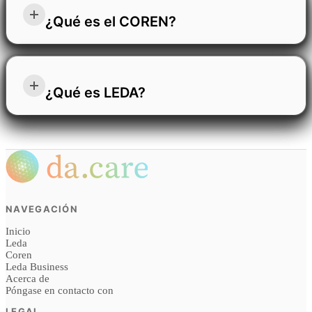
el mundo y apoyan tu bienestar personal. Nuestra
aportan equilibrio y libertad a las personas. El
¿Qué es el COREN?
comunidad es un lugar donde la tecnología está al
cuidado es la esencia de todo lo que hacemos.
servicio de las personas, donde se valora a cada
Desarrollamos productos y servicios accesibles para
miembro y donde puedes crecer manteniéndote fiel
COREN le permite destacar de forma justa y ética en
todos, ya que creemos que la humanidad es tan
a tus valores, a tu propósito y a ti mismo.
todos los entornos digitales. Su trabajo merece una
¿Qué es LEDA?
fuerte como el apoyo que ofrece a sus miembros más
visibilidad genuina en todas las tecnologías, desde
vulnerables. Nuestro enfoque, que da prioridad a la
la web tradicional hasta el nuevo mundo de la
naturaleza, contribuye a la armonía entre el cuerpo,
Leda es el sistema de confianza que te ofrece todas
búsqueda y el descubrimiento inteligentes. Tanto si
la mente y el alma para una vida sostenible y
las respuestas para tu vida, tu trabajo y las personas
es usted un profesional cualificado, un fontanero de
saludable. En un mundo basado en los datos,
que más te importan. Para todo lo que vale la pena
confianza o una tienda local al servicio de su
protegemos a las personas que hay detrás de ellos,
proteger y todo lo que merece atención. LEDA va
comunidad, COREN le ayuda a ascender con una
velando por la seguridad de vuestras huellas
NAVEGACIÓN
más allá de ser una aplicación y se convierte en
credibilidad ganada y una clasificación
digitales.
Inicio
parte de tu forma de vivir. Crea un espacio que
transparente, conectándole con las personas que le
Leda
mantiene a salvo lo que valoras, pone orden en tu
Coren
necesitan y aumentando su visibilidad digital.
Leda Business
mundo y te ayuda a afrontar cada día con
Acerca de
Póngase en contacto con
tranquilidad. Es totalmente tuya, siempre está
presente y está diseñada para ayudarte a llevar una
LEGAL