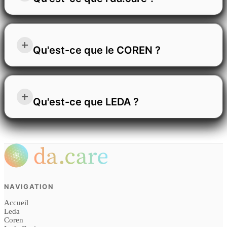
l'autonomisation. Cela vous donne accès à des outils
qui protègent ce qui compte, augmentent votre
Nous sommes da.care. Nous créons des produits
visibilité dans le monde et soutiennent votre bien-
naturels qui apportent équilibre et liberté à chacun.
Qu'est-ce que le COREN ?
être personnel. Notre communauté est un lieu où la
Le bien-être est au cœur de tout ce que nous faisons.
technologie est au service des gens, où chaque
Nous développons des produits et des services
membre est valorisé et où vous pouvez évoluer en
COREN vous permet de vous démarquer de manière
accessibles à tous, car nous sommes convaincus que
restant fidèle à vos valeurs, à votre objectif et à
équitable et éthique dans tous les environnements
Qu'est-ce que LEDA ?
la force d’une société se mesure à l’aide qu’elle
vous-même.
numériques. Votre travail mérite une véritable
apporte à ses membres les plus vulnérables. Notre
visibilité sur toutes les technologies, du web
approche axée sur la nature favorise l’harmonie
Leda C'est le système de confiance qui vous apporte
traditionnel au nouveau monde de la recherche et de
entre le corps, l’esprit et l’âme, pour un mode de vie
toutes les réponses pour votre vie, votre travail et les
la découverte intelligentes. Que vous soyez un
sain et durable. Dans un monde régi par les données,
personnes qui comptent le plus pour vous. Pour tout
praticien qualifié, un plombier de confiance ou un
nous protégeons les personnes qui se cachent
ce qui mérite d'être protégé et tout ce qui mérite de
commerce local au service de votre communauté,
derrière elles, en préservant vos traces numériques.
NAVIGATION
l'attention. LEDA est bien plus qu'une simple
COREN vous aide à vous élever grâce à une
Accueil
application : elle s'intègre à votre mode de vie. Elle
crédibilité méritée et à un classement transparent, en
Leda
crée un espace qui protège ce qui vous est cher, met
Coren
vous mettant en relation avec les personnes qui ont