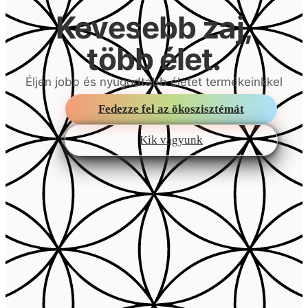
Kevesebb zaj,
több élet.
Éljen jobb és nyugodtabb életet termékeinkkel
Fedezze fel az ökoszisztémát
Kik vagyunk