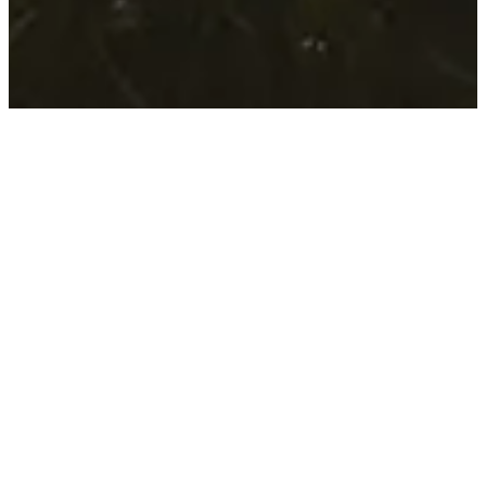
Manifesto
Kami menciptakan untuk membantu orang menjalani kehidupan
yang lebih damai dan sehat melalui setiap tahap kehidupan mereka.
Da.care membangun dan menyatu dengan kebutuhan yang tidak
pernah berhenti untuk memberikan pengalaman modern yang
positif. Kami berusaha untuk memperbaiki cara manusia merawat