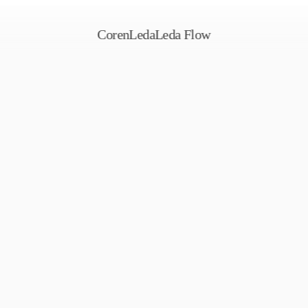
Coren
Leda
Leda Flow