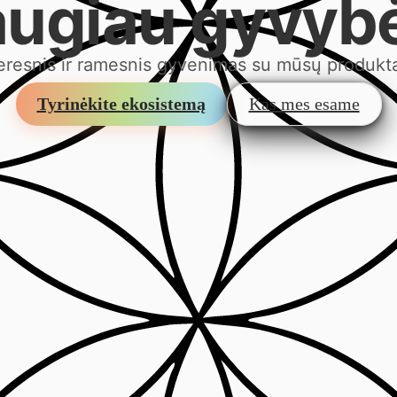
ugiau gyvyb
resnis ir ramesnis gyvenimas su mūsų produkt
Tyrinėkite ekosistemą
Kas mes esame