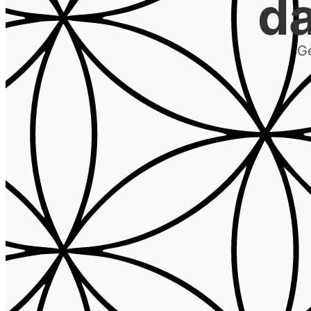
da
Ge