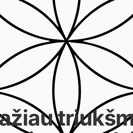
ažiau triukšm