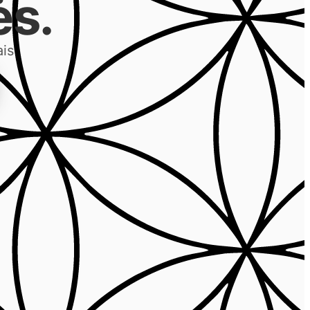
ės.
ais