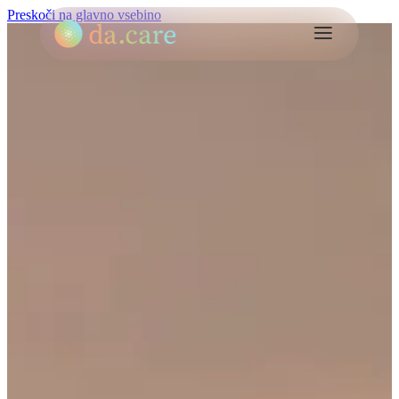
Preskoči na glavno vsebino