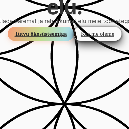
elu.
Elada paremat ja rahulikumat elu meie toodeteg
Tutvu ökosüsteemiga
Kes me oleme