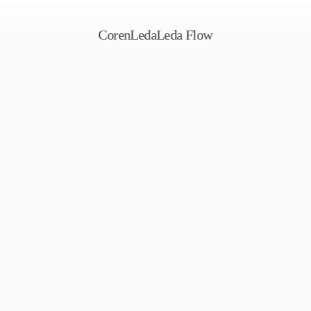
Coren
Leda
Leda Flow