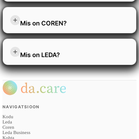
vahenditele, mis kaitsevad seda, mis on oluline,
Me olemda.care. Loome looduslikke tooteid, mis
tõstavad teie nähtavust maailmas ja toetavad teie
toovad inimestele tasakaalu ja vabadust. Hoolimine
Mis on COREN?
isiklikku heaolu. Meie kogukond on koht, kus
on kõige keskmes, mida teeme. Arendame tooteid ja
tehnoloogia teenib inimesi, kus iga liige on hinnatud
teenuseid, mis on kõigile kättesaadavad, sest usume,
ja kus saate areneda, jäädes truuks oma väärtustele,
COREN võimaldab teil igas digitaalses keskkonnas
et inimkond on vaid nii tugev, kui tugev on toetus,
eesmärgile ja iseendale.
õiglaselt ja eetiliselt silma paista. Teie töö väärib
Mis on LEDA?
mida pakutakse selle kõige haavatavamatele
tõelist nähtavust kõigis tehnoloogiates, alates
liikmetele. Meie loodusele keskenduv lähenemisviis
traditsioonilisest veebist kuni uue intelligentse
aitab kaasa keha, vaimu ja hinge harmooniale, et
Leda on usaldusväärne süsteem, mis pakub sulle
otsingu ja avastamise maailmani. Olenemata sellest,
saavutada jätkusuutlik ja tervislik eluviis. Andmetel
vastuseid elu, töö ja sinu jaoks kõige olulisemate
kas olete kvalifitseeritud praktik, usaldusväärne
põhinevas maailmas kaitsevad me selle taga olevaid
inimeste kohta. Kõige jaoks, mida tasub kaitsta, ja
torumees või kohalik kauplus, mis teenindab teie
inimesi, varjates teie digitaalseid jälgi.
kõige jaoks, mis väärib hoolt. LEDA on rohkem kui
kogukonda, COREN aitab teil tõusta teenitud
NAVIGATSIOON
lihtsalt rakendus – see saab osaks sinu elustiilist.
usaldusväärsuse ja läbipaistva järjestuse abil,
Kodu
See loob ruumi, mis hoiab sinu jaoks olulist
ühendades teid inimestega, kes teid vajavad, ja
Leda
turvaliselt, toob su maailma korda ja aitab sul iga
Coren
suurendades teie digitaalset nähtavust.
Leda Business
päeva rahulikult läbi elada. See on täielikult sinu
Kohta