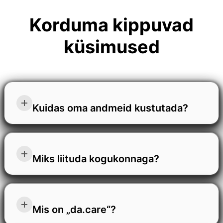
Korduma kippuvad
küsimused
Kuidas oma andmeid kustutada?
Vestluste või profiili kustutamiseks avage
külgmenüü, klõpsake seadete hammasratta ikoonil,
Miks liituda kogukonnaga?
valige "Andmete kontroll" ja seejärel valige vajalik
valik.
Kogukonnaga liitumine tähendab, et sa saad osa
tulevikust, mis põhineb hoolitsusel, usaldusel ja
Mis on „da.care“?
võimestamisel. See annab teile juurdepääsu