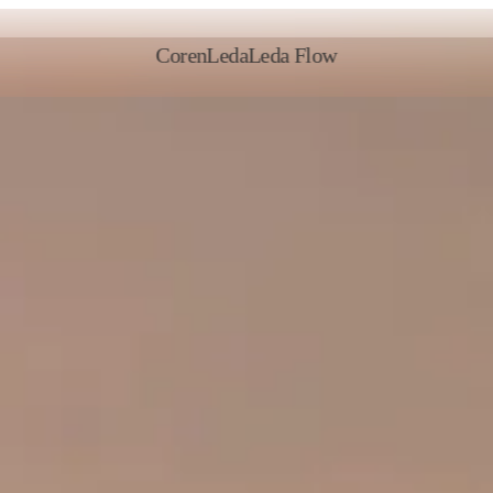
Coren
Leda
Leda Flow